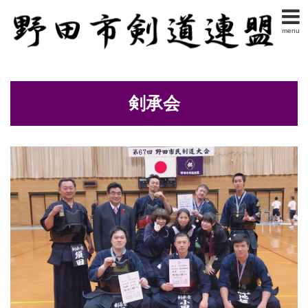
menu
剣承会